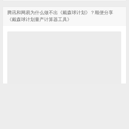
腾讯和网易为什么做不出《戴森球计划》？顺便分享
《戴森球计划量产计算器工具》
收藏0腾讯和网易为什么做不出《戴森球计划》 相信各位还对20
18年一篇名为《腾讯没有梦想》的文章有一定印象，而今天借着
《戴森球计划》、《鬼谷八荒》这两款已上线的国产爆款 ...