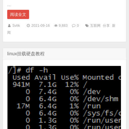
...
阅读全文
Svlik
2021-09-16
9,883
0
互联网
分享
新
闻
linux挂载硬盘教程