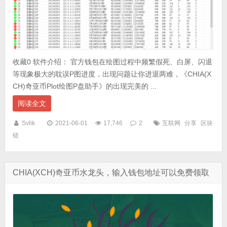
收藏0 软件介绍： 官方钱包在绘图过程中频繁假死、白屏、闪退
等现象极大的耽误P图进度，出现问题让你进退两难，《CHIA(X
CH)奇亚币Plot绘图P盘助手》的出现完美的 ...
阅读全文
Svlik
2021-06-01
17,746
2
互联网
分享
区块
链
CHIA(XCH)奇亚币水龙头，输入钱包地址可以免费领取