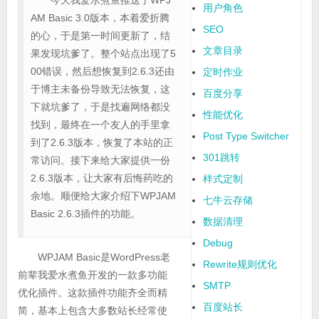
今天我爱水煮鱼推送了WPJ
用户角色
AM Basic 3.0版本，本着爱折腾
SEO
的心，于是第一时间更新了，结
文章目录
果发现坑爹了。整个站点出现了5
00错误，然后想恢复到2.6.3还由
定时作业
于博主未备份导致无法恢复，这
百度分享
下就坑爹了，于是找遍网络都没
性能优化
找到，最终在一个友人的手里拿
Post Type Switcher
到了2.6.3版本，恢复了本站的正
301跳转
常访问。接下来给大家提供一份
2.6.3版本，让大家有后悔药吃的
样式定制
余地。顺便给大家介绍下WPJAM
七牛云存储
Basic 2.6.3插件的功能。
数据清理
Debug
WPJAM Basic是WordPress老
Rewrite规则优化
前辈我爱水煮鱼开发的一款多功能
SMTP
优化插件。这款插件功能齐全而精
百度站长
简，基本上包含大多数站长经常使