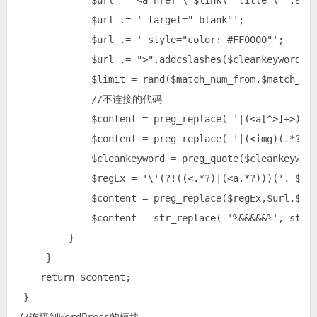
             $url = "<a href=\"$link\" title=\"".s
             $url .= ' target="_blank"';

	     $url .= ' style="color: #FF0000"';

             $url .= ">".addcslashes($cleankeyword, '
             $limit = rand($match_num_from,$match_num
             //不连接的代码

             $content = preg_replace( '|(<a[^>]+>)(.*
             $content = preg_replace( '|(<img)(.*?)('
             $cleankeyword = preg_quote($cleankeyword
             $regEx = '\'(?!((<.*?)|(<a.*?)))('. $cle
             $content = preg_replace($regEx,$url,$con
             $content = str_replace( '%&&&&&%', strip
         }

     }

    return $content;

 }
