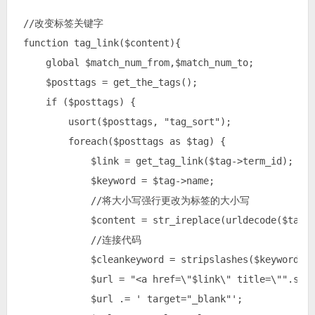
 //改变标签关键字

 function tag_link($content){

     global $match_num_from,$match_num_to;

     $posttags = get_the_tags();

     if ($posttags) {

         usort($posttags, "tag_sort");

         foreach($posttags as $tag) {

             $link = get_tag_link($tag->term_id);

             $keyword = $tag->name;

             //将大小写强行更改为标签的大小写

             $content = str_ireplace(urldecode($tag->
             //连接代码

             $cleankeyword = stripslashes($keyword);

             $url = "<a href=\"$link\" title=\"".s
             $url .= ' target="_blank"';
