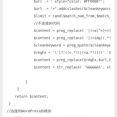
             $url .= ' style="color: #FF0000"';

             $url .= ">".addcslashes($cleankeyword, '
             $limit = rand($match_num_from,$match_num
             //不连接的代码

             $content = preg_replace( '|(<a[^>]+>)(.*
             $content = preg_replace( '|(<img)(.*?)('
             $cleankeyword = preg_quote($cleankeyword
             $regEx = '\'(?!((<.*?)|(<a.*?)))('. $cle
             $content = preg_replace($regEx,$url,$con
             $content = str_replace( '%&&&&&%', strip
         }

     }

    return $content;

 }

//连接到WordPress的模块
