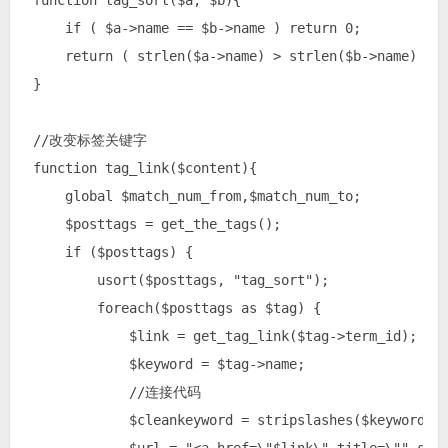
 function tag_sort($a, $b){

     if ( $a->name == $b->name ) return 0;

     return ( strlen($a->name) > strlen($b->name) ) ?
 }

 //改变标签关键字

 function tag_link($content){

     global $match_num_from,$match_num_to;

     $posttags = get_the_tags();

     if ($posttags) {

         usort($posttags, "tag_sort");

         foreach($posttags as $tag) {

             $link = get_tag_link($tag->term_id);

             $keyword = $tag->name;

             //连接代码

             $cleankeyword = stripslashes($keyword);
