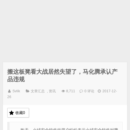
搬这板凳看大战居然失望了，马化腾承认产
品违规
Svlik
文章汇总
,
资讯
8,711
0 评论
2017-12-
26
收藏
0