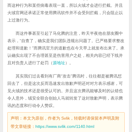
而这种行为和某些病毒表现一直，所以火绒才会进行拦截。并且
火绒官网还承诺正常使用腾讯软件并不会受到拦截，只会阻止以
上过激行为。
而这件事甚至引起了马化腾的注意，昨天半夜他在朋友圈中
表示，“自查了，确实是我们团队违规出问题了。已严格要求整改
处理和道歉！”而腾讯官方的道歉也在今天早上就发布出来了。承
认确实出现了不合理甚至是伤害用户之处，相关内容已经下线并
且对负责人进行了处罚（
源地址
）。
其实我们过去看到有厂商“攻击”腾讯时，往往都是被腾讯怼
回去了，但是这次反而迅速发出致歉声明还对对方表示感谢，可
见火绒的技术还是很受认可的。并且这次腾讯能够及时的认错也
令人意外，绒安全联合创始人马就转发了这封致歉声明，表示腾
讯的态度和行动令人赞叹。
声明：本文为原创，作者为 Svlik，转载时请保留本声明及附
带文章链接：
https://www.svlik.com/1140.html