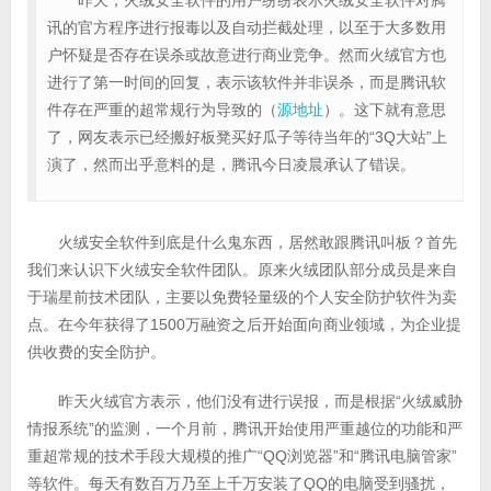
昨天，火绒安全软件的用户纷纷表示火绒安全软件对腾
讯的官方程序进行报毒以及自动拦截处理，以至于大多数用
户怀疑是否存在误杀或故意进行商业竞争。然而火绒官方也
进行了第一时间的回复，表示该软件并非误杀，而是腾讯软
件存在严重的超常规行为导致的（
源地址
）。这下就有意思
了，网友表示已经搬好板凳买好瓜子等待当年的“3Q大站”上
演了，然而出乎意料的是，腾讯今日凌晨承认了错误。
火绒安全软件到底是什么鬼东西，居然敢跟腾讯叫板？首先
我们来认识下火绒安全软件团队。原来火绒团队部分成员是来自
于瑞星前技术团队，主要以免费轻量级的个人安全防护软件为卖
点。在今年获得了1500万融资之后开始面向商业领域，为企业提
供收费的安全防护。
昨天火绒官方表示，他们没有进行误报，而是根据“火绒威胁
情报系统”的监测，一个月前，腾讯开始使用严重越位的功能和严
重超常规的技术手段大规模的推广“QQ浏览器”和“腾讯电脑管家”
等软件。每天有数百万乃至上千万安装了QQ的电脑受到骚扰，