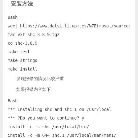
安装方法
Bash

wget https://www.datsi.fi.upm.es/%7Efrosal/sources/sh
tar vxf shc-3.8.9.tgz

cd shc-3.8.9

make test

make strings

make install
发现报错的情况比较严重
如果报错内容如下
Bash

*** Installing shc and shc.1 on /usr/local

*** ?Do you want to continue? y

install -c -s shc /usr/local/bin/

install -c -m 644 shc.1 /usr/local/man/man1/
