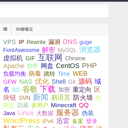
3D标签云
DNS
VPS
漏洞
IP
Rewrite
guge
浏览器
解密
FontAwesome
MySQL
互联网
虚拟机
GIF
Chrome
PHP
CentOS
Apache
网盘
群晖
WEB
病毒
负载均衡
跳转
Time
优化
源码
NAS
Shell
域
GFW
Git
下载
谷歌
名
重定向
区
加密
5G
新闻
易语言
块链
防火墙
SVN
伪
QQ
Minecraft
静态
隐藏
多用户
服务器
Linux
伪装
Java
大数据
WordPress
迅雷
IPv6
备案
登录