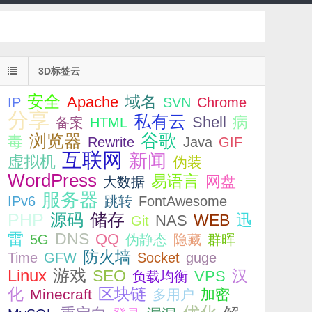
3D标签云
安全
Apache
域名
IP
SVN
Chrome
分享
私有云
Shell
病
备案
HTML
浏览器
谷歌
毒
Rewrite
Java
GIF
互联网
新闻
虚拟机
伪装
WordPress
易语言
网盘
大数据
服务器
IPv6
跳转
FontAwesome
储存
PHP
源码
WEB
迅
NAS
Git
雷
DNS
QQ
5G
伪静态
隐藏
群晖
防火墙
Time
GFW
Socket
guge
Linux
游戏
SEO
VPS
汉
负载均衡
化
区块链
Minecraft
加密
多用户