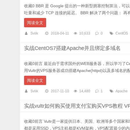
收藏0 BBR 是 Google 提出的一种新型拥塞控制算法，可以
吐量和减少 TCP 连接的延迟。 BBR 解决了两个问题： 再有一
阅读全文
Svlik
2018-04-11
10,633
0
CentOS
实战CentOS7搭建Apache并且绑定多域名
收藏0前言 最近由于需求国外的WEB服务器，所以学习了Ce
用Vultr的VPS服务器成功搭建Apache(httpd)以及多域名的配
阅读全文
Svlik
2017-11-10
14,480
1
Apache
实战vultr如何购买使用支付宝购买VPS教程 V
收藏0前言 Vultr是一家提供日本、美国、欧洲等多个国家
都是采用SSD，VPS主机都是KVM架构，VPS配置最少的内存7