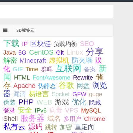
3D标签云
下载
SEO
区块链
IP
负载均衡
分享
Linux
CentOS
Java
5G
Git
解密
虚拟机
防火墙
汉
Minecraft
互联网
新
化
GIF
Time
群晖
备案
闻
储
HTML
FontAwesome
Rewrite
存
谷歌
浏览
Apache
网盘
伪静态
器
易语言
漏洞
Socket
GFW
guge
优化
PHP
游戏
WEB
伪装
隐藏
安全
病毒
VPS
登录
IPv6
MySQL
服务器
Shell
域名
多用户
Chrome
私有云
源码
重定向
加密
跳转