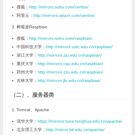
搜狐：
http://mirrors.sohu.com/centos/
阿里云：
http://mirrors.aliyun.com/centos/
树莓派Raspbian
搜狐：
http://mirrors.sohu.com/raspbian/
中国科技大学：
http://mirrors.ustc.edu.cn/raspbian/
浙江大学：
http://mirrors.zju.edu.cn/raspbian/
重庆大学：
http://mirrors.cqu.edu.cn/raspbian/
郑州大学：
http://mirrors.zzu.edu.cn/raspbian/
吉林大学：
http://mirrors.jlu.edu.cn/raspbian/
（二）、服务器类
Tomcat、Apache
清华大学：
https://mirrors.tuna.tsinghua.edu.cn/apache/
北京理工大学：
http://mirror.bit.edu.cn/apache/