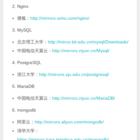
Nginx
搜狐：
http://mirrors.sohu.com/nginx/
MySQL
北京理工大学：
http://mirror.bit.edu.cn/mysql/Downloads/
中国电信天翼云：
http://mirrors.ctyun.cn/Mysql/
PostgreSQL
浙江大学：
http://mirrors.zju.edu.cn/postgresql/
MariaDB
中国电信天翼云：
http://mirrors.ctyun.cn/MariaDB/
mongodb
阿里云：
http://mirrors.aliyun.com/mongodb/
清华大学：
https://mirrors.tuna.tsinghua.edu.cn/mongodb/