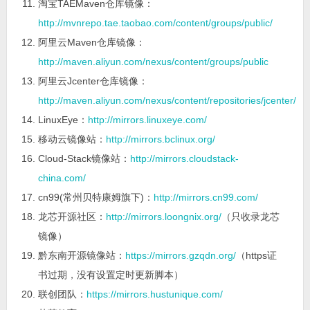
淘宝TAEMaven仓库镜像：
http://mvnrepo.tae.taobao.com/content/groups/public/
阿里云Maven仓库镜像：
http://maven.aliyun.com/nexus/content/groups/public
阿里云Jcenter仓库镜像：
http://maven.aliyun.com/nexus/content/repositories/jcenter/
LinuxEye：
http://mirrors.linuxeye.com/
移动云镜像站：
http://mirrors.bclinux.org/
Cloud-Stack镜像站：
http://mirrors.cloudstack-
china.com/
cn99(常州贝特康姆旗下)：
http://mirrors.cn99.com/
龙芯开源社区：
http://mirrors.loongnix.org/
（只收录龙芯
镜像）
黔东南开源镜像站：
https://mirrors.gzqdn.org/
（https证
书过期，没有设置定时更新脚本）
联创团队：
https://mirrors.hustunique.com/