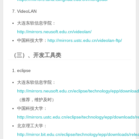
VideoLAN
大连东软信息学院：
http://mirrors.neusoft.edu.cn/videolan/
中国科技大学：
http://mirrors.ustc.edu.cn/videolan-ftp/
（三）、开发工具类
eclipse
大连东软信息学院：
http://mirrors.neusoft.edu.cn/eclipse/technology/epp/download
（推荐，维护及时）
中国科技大学：
http://mirrors.ustc.edu.cn/eclipse/technology/epp/downloads/r
北京理工大学：
http://mirror.bit.edu.cn/eclipse/technology/epp/downloads/rele