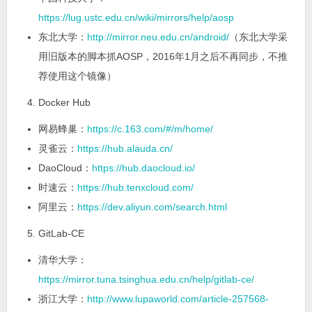
https://lug.ustc.edu.cn/wiki/mirrors/help/aosp
东北大学：
http://mirror.neu.edu.cn/android/
（东北大学采
用旧版本的脚本抓AOSP，2016年1月之后不再同步，不推
荐使用这个镜像）
Docker Hub
网易蜂巢：
https://c.163.com/#/m/home/
灵雀云：
https://hub.alauda.cn/
DaoCloud：
https://hub.daocloud.io/
时速云：
https://hub.tenxcloud.com/
阿里云：
https://dev.aliyun.com/search.html
GitLab-CE
清华大学：
https://mirror.tuna.tsinghua.edu.cn/help/gitlab-ce/
浙江大学：
http://www.lupaworld.com/article-257568-