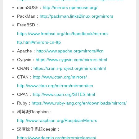
openSUSE：
http://mirrors.opensuse.org/
PackMan：
http://packman.links2linux.org/mirrors
FreeBSD：
https://www.freebsd.org/doc/handbook/mirrors-
ftp.html#mirrors-cn-ftp
Apache：
http://www.apache.org/mirrors/#cn
Cygwin：
https://www.cygwin.com/mirrors.html
CRAN：
https://cran.r-project.org/mirrors.html
CTAN：
http://www.ctan.org/mirrors/
，
http://www.ctan.org/mirrors/mirmon#cn
CPAN：
http://www.cpan.org/SITES.html
Ruby：
https://www.ruby-lang.org/en/downloads/mirrors/
树莓派Raspbian：
http://www.raspbian.org/RaspbianMirrors
深度操作系统deepin：
https://www.deepin.org/mirrors/releases/