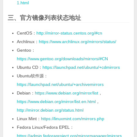
1.html
三、官方镜像列表状态地址
CentOS：
http://mirror-status.centos.org/#cn
Archlinux：
https://www.archlinux.org/mirrors/status/
Gentoo：
https://www.gentoo.org/downloads/mirrors/#CN
Ubuntu CD：
https://launchpad.net/ubuntu/+cdmirrors
Ubuntu软件源：
https://launchpad.net/ubuntu/+archivemirrors
Debian：
https://www.debian.org/mirror/list
，
https://www.debian.org/mirror/list.en.html
，
http://mirror.debian.org/status.html
Linux Mint：
https://linuxmint.com/mirrors.php
Fedora Linux/Fedora EPEL：
https://admin.fedoraproject.org/mirrormanager/mirrors