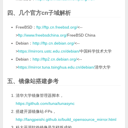
四、几个官方cn子域解析
FreeBSD：
ftp://ftp.cn.freebsd.org/
<--
>
ftp://www.freebsdchina.org/
FreeBSD China
Debian：
http://ftp.cn.debian.org/
<--
>
https://mirrors.ustc.edu.cn/debian/
中国科学技术大学
Debian：
http://ftp2.cn.debian.org/
<--
>
https://mirror.tuna.tsinghua.edu.cn/debian/
清华大学
五、镜像站搭建参考
清华大学镜像管理器脚本，
https://github.com/tuna/tunasync
搭建开源镜像站-FPs，
http://fangpeishi.github.io/build_opensource_mirror.html
科大开源软件镜像是怎样炼成的，