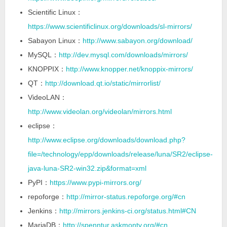
Scientific Linux：
https://www.scientificlinux.org/downloads/sl-mirrors/
Sabayon Linux：
http://www.sabayon.org/download/
MySQL：
http://dev.mysql.com/downloads/mirrors/
KNOPPIX：
http://www.knopper.net/knoppix-mirrors/
QT：
http://download.qt.io/static/mirrorlist/
VideoLAN：
http://www.videolan.org/videolan/mirrors.html
eclipse：
http://www.eclipse.org/downloads/download.php?
file=/technology/epp/downloads/release/luna/SR2/eclipse-
java-luna-SR2-win32.zip&format=xml
PyPI：
https://www.pypi-mirrors.org/
repoforge：
http://mirror-status.repoforge.org/#cn
Jenkins：
http://mirrors.jenkins-ci.org/status.html#CN
MariaDB：
http://spenntur.askmonty.org/#cn