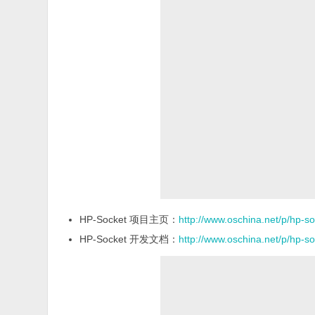
HP-Socket 项目主页：
http://www.oschina.net/p/hp-s
HP-Socket 开发文档：
http://www.oschina.net/p/hp-s