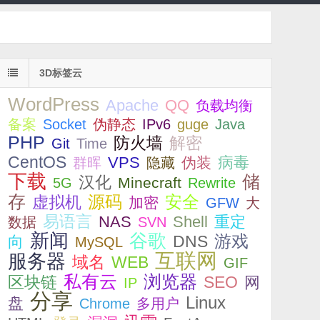
3D标签云
WordPress
Apache
QQ
负载均衡
备案
Socket
伪静态
IPv6
guge
Java
PHP
解密
防火墙
Git
Time
CentOS
VPS
病毒
伪装
群晖
隐藏
下载
储
汉化
Minecraft
5G
Rewrite
存
安全
源码
虚拟机
加密
GFW
大
易语言
NAS
Shell
重定
数据
SVN
新闻
谷歌
游戏
DNS
向
MySQL
互联网
服务器
WEB
域名
GIF
私有云
浏览器
SEO
区块链
网
IP
分享
Linux
盘
Chrome
多用户