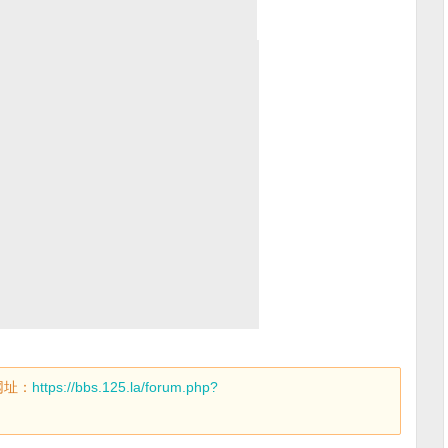
网址：
https://bbs.125.la/forum.php?