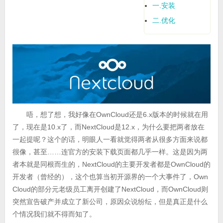
一.安装
二.优化
唔，想了想，我好像在OwnCloud还是6.x版本的时候就在用
了，现在是10.x了，而NextCloud是12.x，为什么要把两者放在
一起提呢？这个的话，明眼人一看就觉得两者从很多方面来说都
很像，甚至……连官方的安装下载页面都几乎一样。这是因为两
者本就是同根而生的，NextCloud的主要开发者都是OwnCloud的
开发者（曾经的），这个也算当初开源界的一个大事件了，Own
Cloud的部分元老级员工离开创建了NextCloud，而OwnCloud则
突然宣告破产并成立了新公司，原因众说纷纭，但是真正是什么
个情况我们就不得而知了。