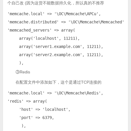
个自己改 (因为这货不能数据持久化，所以真的不推荐
'memcache.local' => '\OC\Memcache\APCu',

'memcache.distributed' => '\OC\Memcache\Memcached',

'memcached_servers' => array(

     array('localhost', 11211),

     array('server1.example.com', 11211),

     array('server2.example.com', 11211),

     ),
③Redis
在配置文件中添加如下，这个是通过TCP连接的
'memcache.local' => '\OC\Memcache\Redis',

'redis' => array(

     'host' => 'localhost',

     'port' => 6379,

      ),