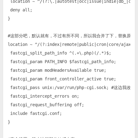
 location ~ ^/(?:\.|autotest|occ|issue|indie|db_|cons
 deny all;

}

#这部分吧，默认就有，不过有所不同，所以我合并了下，替换原来的
location ~ ^/(?:index|remote|public|cron|core/ajax/up
 fastcgi_split_path_info ^(.+\.php)(/.*)$;

 fastcgi_param PATH_INFO $fastcgi_path_info;

 fastcgi_param modHeadersAvailable true;

 fastcgi_param front_controller_active true;

 fastcgi_pass unix:/var/run/php-cgi.sock; #这边我
 fastcgi_intercept_errors on;

 fastcgi_request_buffering off;

 include fastcgi.conf;

}
