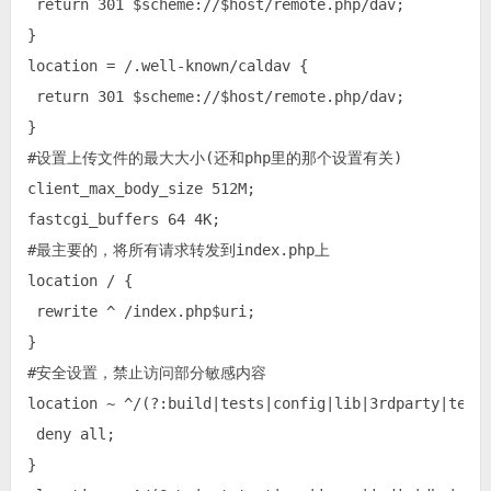
 return 301 $scheme://$host/remote.php/dav;

}

location = /.well-known/caldav {

 return 301 $scheme://$host/remote.php/dav;

}

#设置上传文件的最大大小(还和php里的那个设置有关)

client_max_body_size 512M;

fastcgi_buffers 64 4K;

#最主要的，将所有请求转发到index.php上

location / {

 rewrite ^ /index.php$uri;

}

#安全设置，禁止访问部分敏感内容

location ~ ^/(?:build|tests|config|lib|3rdparty|templ
 deny all;

}
