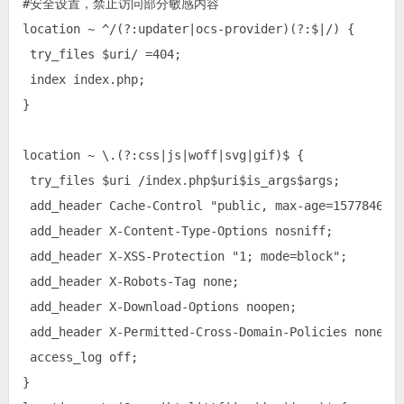
#安全设置，禁止访问部分敏感内容

location ~ ^/(?:updater|ocs-provider)(?:$|/) {

 try_files $uri/ =404;

 index index.php;

}

location ~ \.(?:css|js|woff|svg|gif)$ {

 try_files $uri /index.php$uri$is_args$args;

 add_header Cache-Control "public, max-age=15778463";
 add_header X-Content-Type-Options nosniff;

 add_header X-XSS-Protection "1; mode=block";

 add_header X-Robots-Tag none;

 add_header X-Download-Options noopen;

 add_header X-Permitted-Cross-Domain-Policies none;

 access_log off;

}
