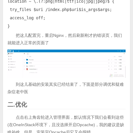
location ~ \.(?:png|html|ttf|ico|jpg|jpeg)$ {

 try_files $uri /index.php$uri$is_args$args;

 access_log off;

}
把这儿配置完，重启Nginx，然后刷新刚才的错误页，我们
就能进入正常的页面了
到这儿基础的安装其实已经结束了，下面是部分调优和疑难
杂症老中医
二.优化
点击右上角齿轮进入管理界面，默认情况下我们会看到这些
(在OneInStack环境下，且没选择开启Opcache)，我的建议是缺
啥补啥，但是，安装完Opcache后它又会报错