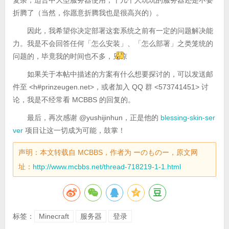
折腾了（当然，你愿意折腾我也是很高兴的）。
因此，我希望你决定部署这套系统之前有一定的问题解决能
力。我是不会回答任何「怎么安装」、「怎么部署」之类笼统的
问题的，毕竟我的时间也不多，见谅
如果关于本帖中描述的方案有什么想要探讨的，可以发送邮
件至 <h#prinzeugen.net>，或者加入 QQ 群 <573741451> 讨
论，我是不经常看 MCBBS 的回复的。
最后，再次感谢 @yushijinhun，正是他的
blessing-skin-ser
ver
项目让这一切成为可能，鼓掌！
声明：本文转载自 MCBBS，作者为 ーのものー，原文网
址：
http://www.mcbbs.net/thread-718219-1-1.html
标签：
Minecraft
服务器
登录