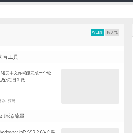
按日期
按人气
码代替工具
基础，读完本文你就能完成一个轻
成的项目叫做 ...
务器
源码
nel混淆流量
socksR SSR 2.0/4.0 客