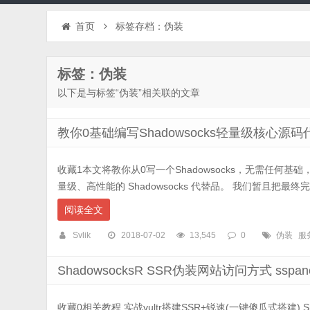
首页
标签存档：伪装
标签：伪装
以下是与标签“伪装”相关联的文章
教你0基础编写Shadowsocks轻量级核心源
收藏1本文将教你从0写一个Shadowsocks，无需任何
量级、高性能的 Shadowsocks 代替品。 我们暂且把最终完
阅读全文
Svlik
2018-07-02
13,545
0
伪装
服
ShadowsocksR SSR伪装网站访问方式 sspa
收藏0相关教程 实战vultr搭建SSR+锐速(一键傻瓜式搭建) Shadow