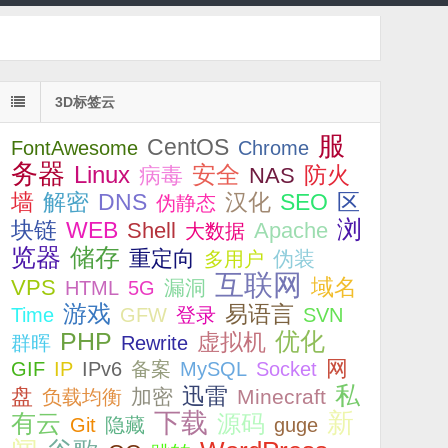
3D标签云
服
CentOS
FontAwesome
Chrome
务器
Linux
安全
病毒
NAS
防火
解密
DNS
SEO
墙
汉化
区
伪静态
浏
WEB
块链
Shell
Apache
大数据
览器
储存
重定向
伪装
多用户
互联网
VPS
域名
漏洞
HTML
5G
游戏
易语言
Time
GFW
登录
SVN
优化
PHP
虚拟机
群晖
Rewrite
网
GIF
IP
IPv6
备案
MySQL
Socket
私
迅雷
盘
加密
Minecraft
负载均衡
下载
新
有云
源码
Git
隐藏
guge