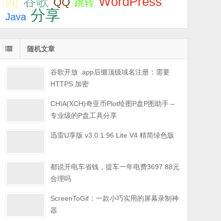
闻
WordPress
谷歌
QQ
跳转
分享
Java
随机文章
谷歌开放 .app后缀顶级域名注册：需要
HTTPS 加密
CHIA(XCH)奇亚币Plot绘图P盘P图助手 –
专业级的P盘工具分享
迅雷U享版 v3.0.1.96 Lite V4 精简绿色版
都说开电车省钱，提车一年电费3697.88元
合理吗
ScreenToGif：一款小巧实用的屏幕录制神
器